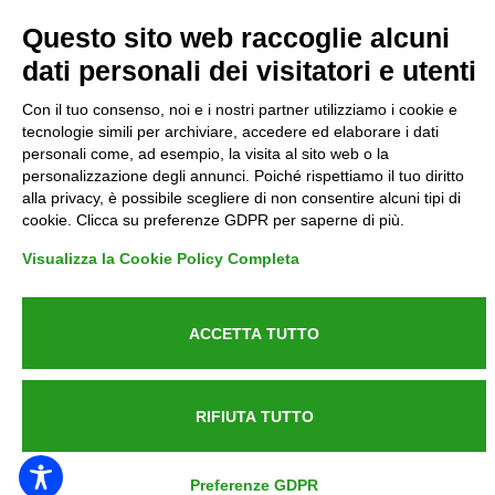
Questo sito web raccoglie alcuni
Reclami
dati personali dei visitatori e utenti
Rimborsi ed Indennizzi
Con il tuo consenso, noi e i nostri partner utilizziamo i cookie e
tecnologie simili per archiviare, accedere ed elaborare i dati
Contatti
personali come, ad esempio, la visita al sito web o la
personalizzazione degli annunci. Poiché rispettiamo il tuo diritto
alla privacy, è possibile scegliere di non consentire alcuni tipi di
cookie. Clicca su preferenze GDPR per saperne di più.
Azienda certificata UNI EN ISO 9001:2015
Visualizza la Cookie Policy Completa
ACCETTA TUTTO
P.IVA 05538100727 - C.so Italia n.8 70123, BARI
RIFIUTA TUTTO
Preferenze GDPR