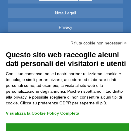
Note Legali
Privacy
Informative GDPR (679/2016)
Rifiuta cookie non necessari ✕
Questo sito web raccoglie alcuni
Reclami
dati personali dei visitatori e utenti
Rimborsi ed Indennizzi
Con il tuo consenso, noi e i nostri partner utilizziamo i cookie e
tecnologie simili per archiviare, accedere ed elaborare i dati
Contatti
personali come, ad esempio, la visita al sito web o la
personalizzazione degli annunci. Poiché rispettiamo il tuo diritto
alla privacy, è possibile scegliere di non consentire alcuni tipi di
cookie. Clicca su preferenze GDPR per saperne di più.
Visualizza la Cookie Policy Completa
Azienda certificata UNI EN ISO 9001:2015