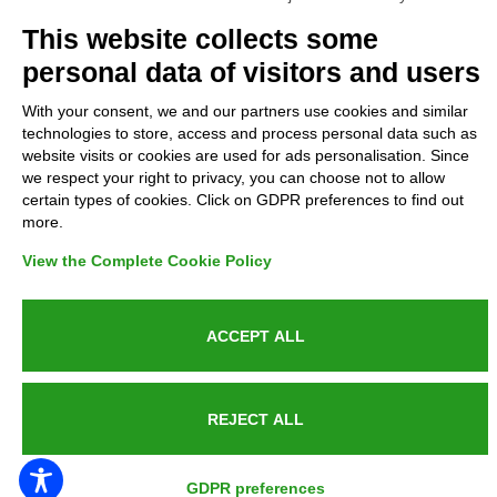
Complaints
This website collects some
personal data of visitors and users
Refunds and Indemnities
With your consent, we and our partners use cookies and similar
technologies to store, access and process personal data such as
Contacts
website visits or cookies are used for ads personalisation. Since
we respect your right to privacy, you can choose not to allow
certain types of cookies. Click on GDPR preferences to find out
more.
Azienda certificata UNI EN ISO 9001:2015
View the Complete Cookie Policy
ACCEPT ALL
P.IVA 05538100727 - C.so Italia n.8 70123, BARI
REJECT ALL
PUBLIC SERVICE ANNOUNCEMENT
GDPR preferences