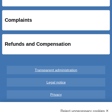
STRADE NUOVE: INAUGURATO SOTTOPASSO
CICLOPEDONALE FAL CONSEGNA ALLA CITTA’ LE NOVE
OPERE DEL PROGETTO
Complaints
AL VIA SERVIZIO DI BIKE SHARING A POTENZA CON
VAIMOO PER UTENTI FAL SCONTI SULL’UTILIZZO DELLE
BICI ELETTRICHE
Refunds and Compensation
Transparent administration
Legal notice
Privacy
GDPR Compliance (679/2016)
Reject unnecessary cookies ✕