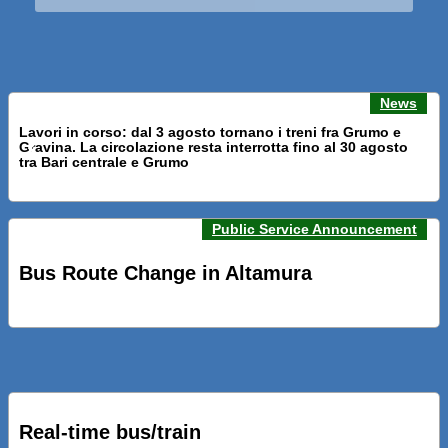
News
Lavori in corso: dal 3 agosto tornano i treni fra Grumo e
Gravina. La circolazione resta interrotta fino al 30 agosto
Previous news
Next n
tra Bari centrale e Grumo
Public Service Announcement
PRESENTATI A BARI NUOVI SERVIZI FALMAPS E LIVECHAT.
INQUADRA IL QR ALLE FERMATE E SEGUI IN TEMPO REALE
Bus Route Change in Altamura
IL TUO BUS ED IL TUO TRENO
PRESENTATO IL PROGETTO DELLA NUOVA PENSILINA DI
BARI CENTRALE “BOERI INTERPRETA AL MEGLIO LA
NOSTRA IDEA DI CONNESSIONE E MOBILITA’”
Real-time bus/train