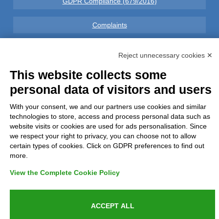
GDPR Compliance (679/2016)
Complaints
Refunds and Indemnities
Reject unnecessary cookies ✕
This website collects some
Contacts
personal data of visitors and users
With your consent, we and our partners use cookies and similar
technologies to store, access and process personal data such as
Azienda certificata UNI EN ISO 9001:2015
website visits or cookies are used for ads personalisation. Since
we respect your right to privacy, you can choose not to allow
certain types of cookies. Click on GDPR preferences to find out
more.
P.IVA 05538100727 - C.so Italia n.8 70123, BARI
View the Complete Cookie Policy
ACCEPT ALL