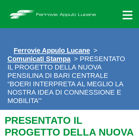
Skip
to
content
Ferrovie Appulo Lucane
>
Comunicati Stampa
> PRESENTATO
IL PROGETTO DELLA NUOVA
PENSILINA DI BARI CENTRALE
“BOERI INTERPRETA AL MEGLIO LA
NOSTRA IDEA DI CONNESSIONE E
MOBILITA’”
PRESENTATO IL
PROGETTO DELLA NUOVA