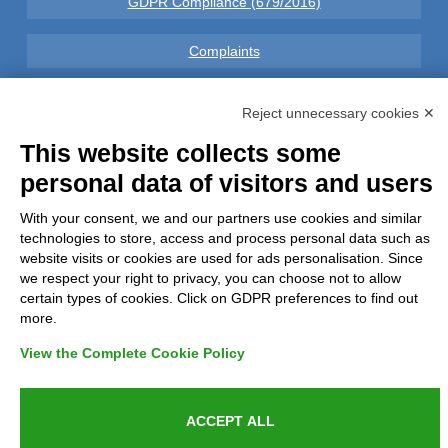
GDPR Compliance (679/2016)
Complaints
Refunds and Indemnities
Reject unnecessary cookies ✕
This website collects some
Contacts
personal data of visitors and users
With your consent, we and our partners use cookies and similar
technologies to store, access and process personal data such as
Azienda certificata UNI EN ISO 9001:2015
website visits or cookies are used for ads personalisation. Since
we respect your right to privacy, you can choose not to allow
certain types of cookies. Click on GDPR preferences to find out
more.
P.IVA 05538100727 - C.so Italia n.8 70123, BARI
View the Complete Cookie Policy
ACCEPT ALL