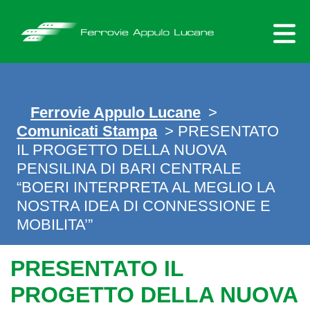
Skip
to
content
Ferrovie Appulo Lucane
>
Comunicati Stampa
> PRESENTATO
IL PROGETTO DELLA NUOVA
PENSILINA DI BARI CENTRALE
“BOERI INTERPRETA AL MEGLIO LA
NOSTRA IDEA DI CONNESSIONE E
MOBILITA’”
PRESENTATO IL
PROGETTO DELLA NUOVA