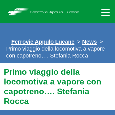
Skip
to
content
Ferrovie Appulo Lucane
>
News
>
Primo viaggio della locomotiva a vapore
con capotreno…. Stefania Rocca
Primo viaggio della
locomotiva a vapore con
capotreno…. Stefania
Rocca