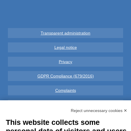
Transparent administration
Legal notice
Privacy
GDPR Compliance (679/2016)
Complaints
Refunds and Indemnities
Reject unnecessary cookies ✕
Contacts
This website collects some