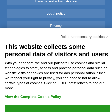
Transparent administration
Legal notice
Privacy
Reject unnecessary cookies ✕
GDPR Compliance (679/2016)
This website collects some
Complaints
personal data of visitors and users
Refunds and Indemnities
With your consent, we and our partners use cookies and similar
technologies to store, access and process personal data such as
website visits or cookies are used for ads personalisation. Since
Contacts
we respect your right to privacy, you can choose not to allow
certain types of cookies. Click on GDPR preferences to find out
more.
View the Complete Cookie Policy
Azienda certificata UNI EN ISO 9001:2015