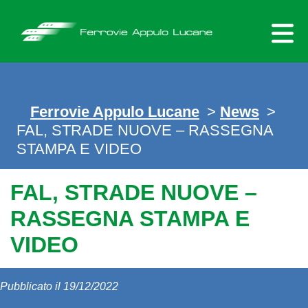
Skip
to
content
Ferrovie Appulo Lucane
>
News
>
FAL, STRADE NUOVE – RASSEGNA
STAMPA E VIDEO
FAL, STRADE NUOVE –
RASSEGNA STAMPA E
VIDEO
Pubblicato il 19/12/2022