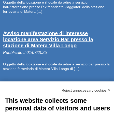
Oggetto della locazione è il locale da adire a servizio
bar/ristorazione presso l’ex fabbricato viaggiatori della stazione
ferroviaria di Matera […]
Avviso manifestazione di interesse
locazione area Servizio Bar presso la
stazione di Matera Villa Longo
Pubblicato il 01/07/2025
Oggetto della locazione è il locale da adire a servizio bar presso la
stazione ferroviaria di Matera Villa Longo di […]
BANDO DI CONCORSO N. 5 DEL 23.04.2025
Reject unnecessary cookies ✕
PER LA COPERTURA DI N.1 POSTO DA
This website collects some
CAPO UNITA’ ORGANIZZATIVA TECNICA –
personal data of visitors and users
AREA AUTOSERVIZI – PAR. 230 VIGENTE