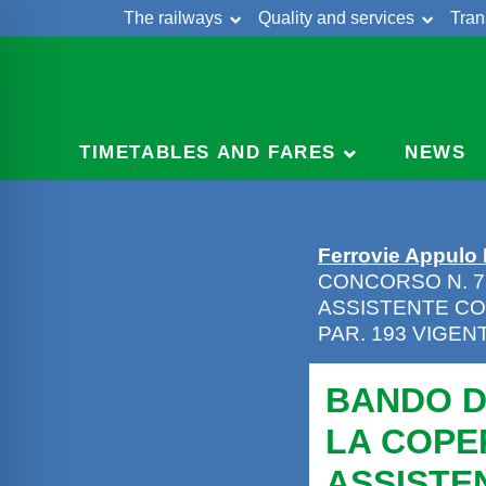
The railways
Quality and services
Tran
Skip
Cont
to
content
TIMETABLES AND FARES
NEWS
Ferrovie Appulo
CONCORSO N. 7
ASSISTENTE CO
PAR. 193 VIGE
BANDO D
LA COPE
ASSISTE