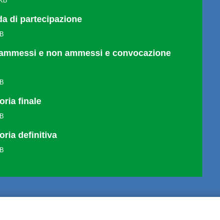
 KB
 di partecipazione
KB
 ammessi e non ammessi e convocazione
KB
oria finale
KB
ria definitiva
KB