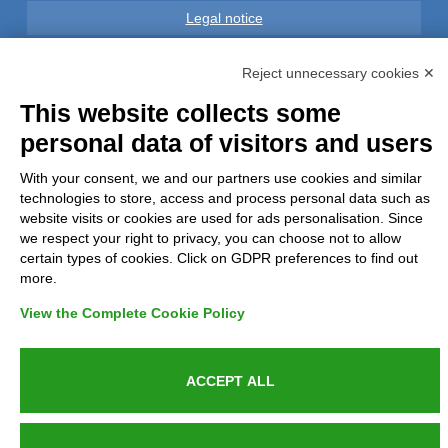
Legal notice
Privacy
Reject unnecessary cookies ✕
This website collects some
GDPR Compliance (679/2016)
personal data of visitors and users
Complaints
With your consent, we and our partners use cookies and similar
technologies to store, access and process personal data such as
Refunds and Indemnities
website visits or cookies are used for ads personalisation. Since
we respect your right to privacy, you can choose not to allow
certain types of cookies. Click on GDPR preferences to find out
Contacts
more.
View the Complete Cookie Policy
Azienda certificata UNI EN ISO 9001:2015
ACCEPT ALL
P.IVA 05538100727 - C.so Italia n.8 70123, BARI