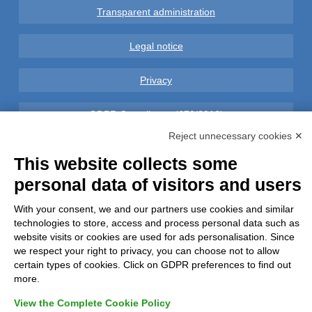
Transparent administration
Legal notice
Privacy
GDPR Compliance (679/2016)
Reject unnecessary cookies ✕
Complaints
This website collects some
personal data of visitors and users
Refunds and Indemnities
With your consent, we and our partners use cookies and similar
Contacts
technologies to store, access and process personal data such as
website visits or cookies are used for ads personalisation. Since
we respect your right to privacy, you can choose not to allow
certain types of cookies. Click on GDPR preferences to find out
more.
Azienda certificata UNI EN ISO 9001:2015
View the Complete Cookie Policy