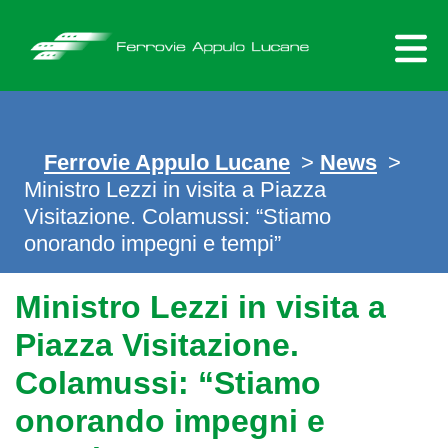
Skip
to
content
Ferrovie Appulo Lucane
>
News
>
Ministro Lezzi in visita a Piazza
Visitazione. Colamussi: “Stiamo
onorando impegni e tempi”
Ministro Lezzi in visita a
Piazza Visitazione.
Colamussi: “Stiamo
onorando impegni e