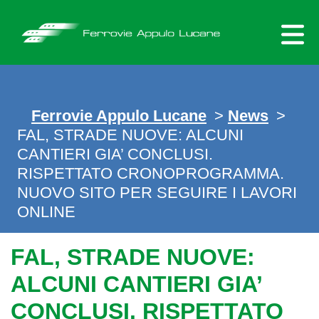
Skip
to
content
Ferrovie Appulo Lucane
>
News
>
FAL, STRADE NUOVE: ALCUNI
CANTIERI GIA’ CONCLUSI.
RISPETTATO CRONOPROGRAMMA.
NUOVO SITO PER SEGUIRE I LAVORI
ONLINE
FAL, STRADE NUOVE:
ALCUNI CANTIERI GIA’
CONCLUSI. RISPETTATO