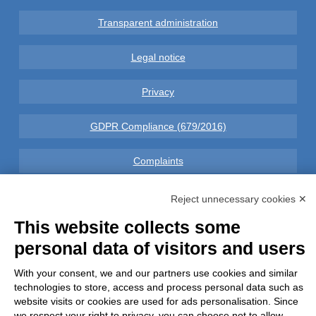
Transparent administration
Legal notice
Privacy
GDPR Compliance (679/2016)
Complaints
Refunds and Indemnities
Reject unnecessary cookies ✕
This website collects some
Contacts
personal data of visitors and users
With your consent, we and our partners use cookies and similar
technologies to store, access and process personal data such as
website visits or cookies are used for ads personalisation. Since
Azienda certificata UNI EN ISO 9001:2015
we respect your right to privacy, you can choose not to allow