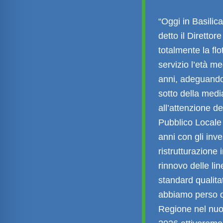
“Oggi in Basilic
detto il Diretto
totalmente la fl
servizio l’età me
anni, adeguando
sotto della medi
all’attenzione d
Pubblico Locale 
anni con gli inv
ristrutturazione 
rinnovo delle li
standard qualitat
abbiamo perso di 
Regione nel nuov