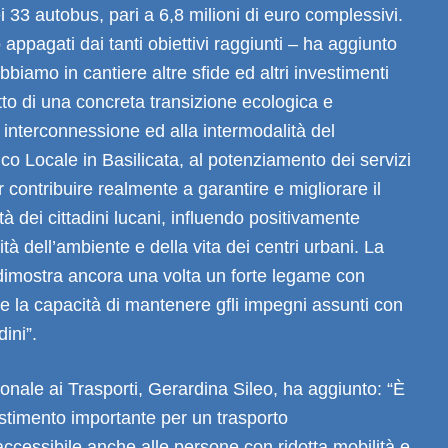
i 33 autobus, pari a 6,8 milioni di euro complessivi.
appagati dai tanti obiettivi raggiunti – ha aggiunto
biamo in cantiere altre sfide ed altri investimenti
etto di una concreta transizione ecologica e
a interconnessione ed alla intermodalità del
co Locale in Basilicata, al potenziamento dei servizi
r contribuire realmente a garantire e migliorare il
lità dei cittadini lucani, influendo positivamente
tà dell’ambiente e della vita dei centri urbani. La
dimostra ancora una volta un forte legame con
o e la capacità di mantenere gfli impegni assunti con
dini”.
onale ai Trasporti, Gerardina Sileo, ha aggiunto: “È
estimento importante per un trasporto
accessibile anche alle persone con ridotta mobilità e