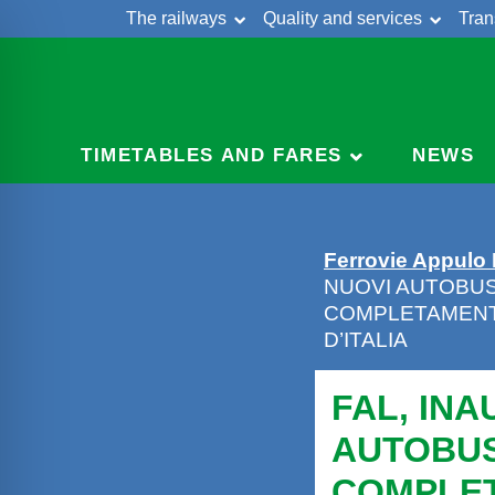
The railways
Quality and services
Tran
Skip
Cont
to
content
TIMETABLES AND FARES
NEWS
Ferrovie Appulo
NUOVI AUTOBUS:
COMPLETAMENTE
D’ITALIA
FAL, INA
AUTOBUS
COMPLET