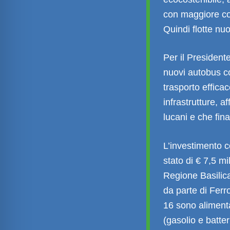
con maggiore co
Quindi flotte nu
Per il President
nuovi autobus co
trasporto effica
infrastrutture, a
lucani e che fin
L’investimento c
stato di € 7,5 mi
Regione Basilica
da parte di Fer
16 sono alimenta
(gasolio e batter