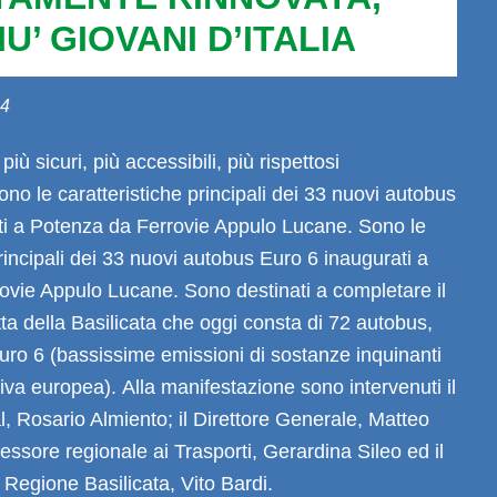
IU’ GIOVANI D’ITALIA
24
più sicuri, più accessibili, più rispettosi
ono le caratteristiche principali dei 33 nuovi autobus
ti a Potenza da Ferrovie Appulo Lucane.
Sono le
principali dei 33 nuovi autobus Euro 6 inaugurati a
rovie Appulo Lucane.
Sono destinati a completare il
otta della Basilicata che oggi consta di 72 autobus,
Euro 6 (bassissime emissioni di sostanze inquinanti
iva europea).
Alla manifestazione sono intervenuti il
l,
Rosario Almiento
; il Direttore Generale,
Matteo
ssessore regionale ai Trasporti,
Gerardina Sileo
ed il
a Regione Basilicata,
Vito Bardi
.