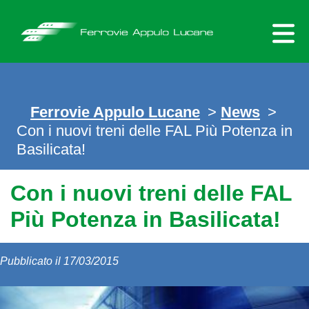
Skip
to
content
Ferrovie Appulo Lucane
>
News
>
Con i nuovi treni delle FAL Più Potenza in
Basilicata!
Con i nuovi treni delle FAL
Più Potenza in Basilicata!
Pubblicato il 17/03/2015