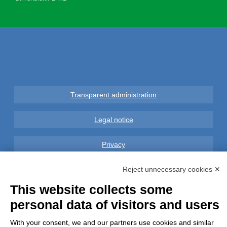
Transparent administration
Legal notice
Privacy
GDPR Compliance (679/2016)
Reject unnecessary cookies ✕
This website collects some
Complaints
personal data of visitors and users
Refunds and Indemnities
With your consent, we and our partners use cookies and similar