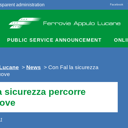
sparent administration
Facebook
acts
PUBLIC SERVICE ANNOUNCEMENT
ONLI
 Lucane
>
News
> Con Fal la sicurezza
uove
a sicurezza percorre
uove
21