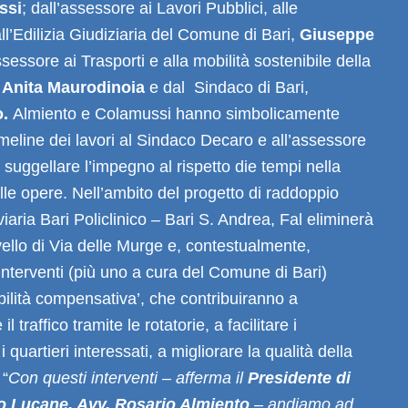
ssi
; dall’assessore ai Lavori Pubblici, alle
all’Edilizia Giudiziaria del Comune di Bari,
Giuseppe
ssessore ai Trasporti e alla mobilità sostenibile della
,
Anita Maurodinoia
e dal Sindaco di Bari,
o.
Almiento e Colamussi hanno simbolicamente
meline dei lavori al Sindaco Decaro e all’assessore
suggellare l’impegno al rispetto die tempi nella
lle opere. Nell’ambito del progetto di raddoppio
oviaria Bari Policlinico – Bari S. Andrea, Fal eliminerà
ivello di Via delle Murge e, contestualmente,
interventi (più uno a cura del Comune di Bari)
abilità compensativa’, che contribuiranno a
 traffico tramite le rotatorie, a facilitare i
i quartieri interessati, a migliorare la qualità della
 “
Con questi interventi – afferma il
Presidente di
o Lucane, Avv. Rosario Almiento
– andiamo ad