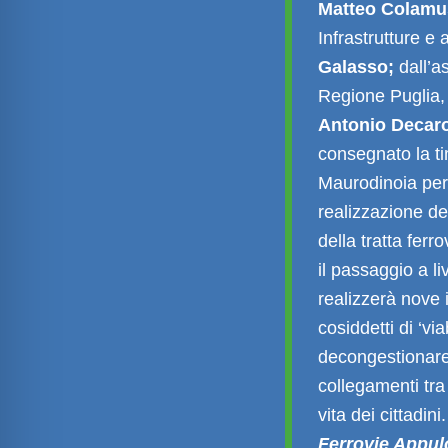
Matteo Colamu
Infrastrutture e 
Galasso;
dall’a
Regione Puglia
Antonio Decar
consegnato la ti
Maurodinoia per 
realizzazione de
della tratta ferr
il passaggio a l
realizzerà nove 
cosiddetti di ‘vi
decongestionare il
collegamenti tra 
vita dei cittadini.
Ferrovie Appul