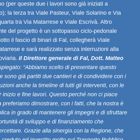
 (per queste due i lavori sono già iniziati a
); la terza tra Viale Pasteur, Viale Solarino e Via
quarta tra Via Matarrese e Viale Escrivà. Altro
nte del progetto è un sottopasso ciclo-pedonale
to il fascio di binari di Fal, collegherà Viale
tarrese e sarà realizzato senza interruzioni alla
oviaria.
Il Direttore generale di Fal, Dott. Matteo
 spiegato: “Abbiamo scelto di presentare questo
 sono già partiti due cantieri e di condividere con i
ituzioni anche la timeline di tutti gli interventi, con le
r inizio e fine lavori. Questo perché non ci piace
 preferiamo dimostrare, con i fatti, che la nostra è
ica in grado di mantenere gli impegni e di sfruttare
ortunità di sviluppo e di finanziamento che
ercettare. Grazie alla sinergia con la Regione, che
a creduto ed investito molto sul Trasporto Pubblico