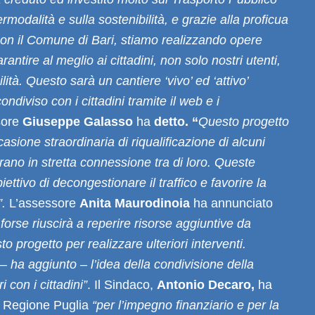
ermodalità e sulla sostenibilità, e grazie alla proficua
con il Comune di Bari, stiamo realizzando opere
rantire al meglio ai cittadini, non solo nostri utenti,
bilità. Questo sarà un cantiere ‘vivo’ ed ‘attivo’
diviso con i cittadini tramite il web e i
sore
Giuseppe Galasso
ha
detto. “
Questo progetto
asione straordinaria di riqualificazione di alcuni
trano in stretta connessione tra di loro. Queste
ettivo di decongestionare il traffico e favorire la
”.
L’assessore
Anita Maurodinoia
ha annunciato
forse riuscirà a reperire risorse aggiuntive da
o progetto per realizzare ulteriori interventi.
 ha aggiunto – l’idea della condivisione della
i con i cittadini”
. Il Sindaco,
Antonio Decaro,
ha
 e Regione Puglia
“per l’impegno finanziario e per la