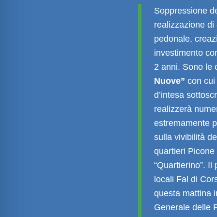
Soppressione del
realizzazione di 
pedonale, creazi
investimento com
2 anni. Sono le c
Nuove”
con cui 
d’intesa sottosc
realizzerà nume
estremamente posi
sulla vivibilità 
quartieri Picone
“Quartierino”. I
locali Fal di Cor
questa mattina i
Generale delle 