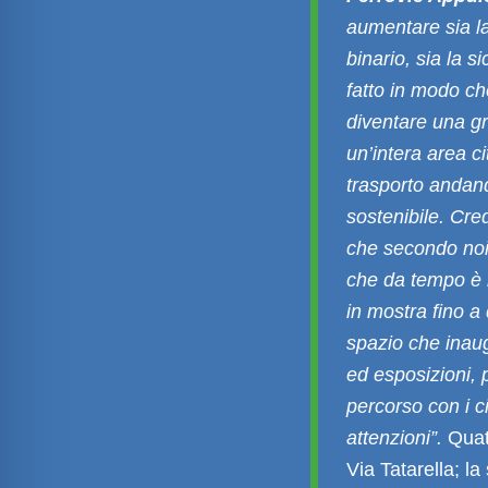
aumentare sia la
binario, sia la s
fatto in modo ch
diventare una gr
un’intera area c
trasporto andan
sostenibile. Cre
che secondo noi
che da tempo è l
in mostra fino a
spazio che inau
ed esposizioni, 
percorso con i ci
attenzioni”.
Quat
Via Tatarella; l