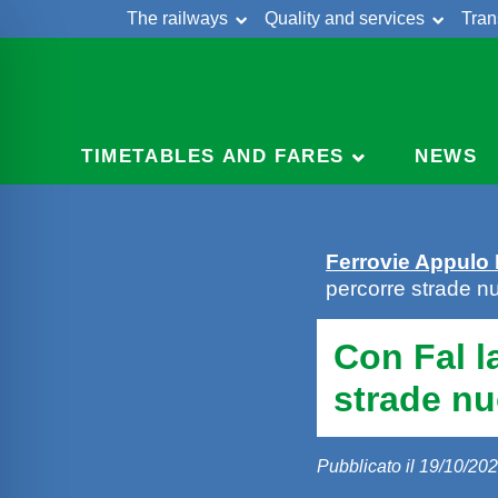
The railways
Quality and services
Tran
Skip
Cont
to
content
TIMETABLES AND FARES
NEWS
Ferrovie Appulo
percorre strade n
Con Fal l
strade n
Pubblicato il 19/10/20