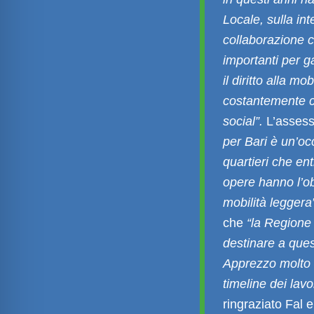
Locale, sulla int
collaborazione 
importanti per ga
il diritto alla mo
costantemente con
social”.
L’asses
per Bari è
un’occ
quartieri che en
opere hanno l’obi
mobilità leggera
che
“la Regione 
destinare a quest
Apprezzo molto –
timeline dei lavor
ringraziato Fal