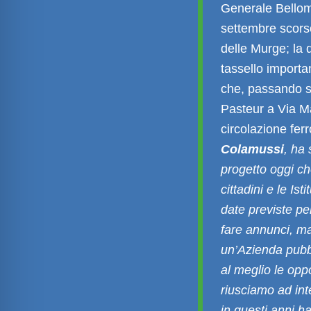
Generale Bellomo
settembre scorso
delle Murge; la 
tassello importa
che, passando sot
Pasteur a Via Ma
circolazione ferr
Colamussi
, ha
progetto oggi che
cittadini e le Ist
date previste pe
fare annunci, ma
un’Azienda pubbl
al meglio le opp
riusciamo ad int
in questi anni h