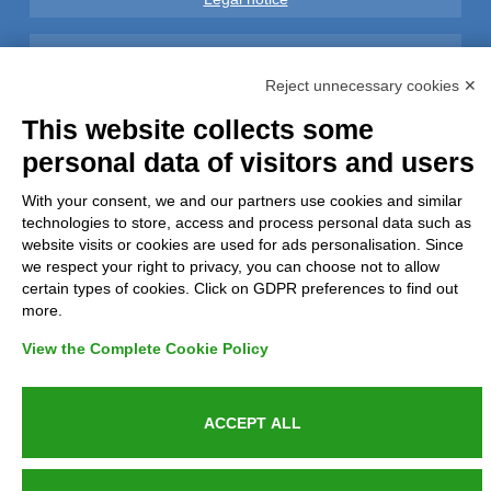
Privacy
Reject unnecessary cookies ✕
GDPR Compliance (679/2016)
This website collects some
personal data of visitors and users
Complaints
With your consent, we and our partners use cookies and similar
Refunds and Indemnities
technologies to store, access and process personal data such as
website visits or cookies are used for ads personalisation. Since
we respect your right to privacy, you can choose not to allow
Contacts
certain types of cookies. Click on GDPR preferences to find out
more.
View the Complete Cookie Policy
Azienda certificata UNI EN ISO 9001:2015
ACCEPT ALL
P.IVA 05538100727 - C.so Italia n.8 70123, BARI