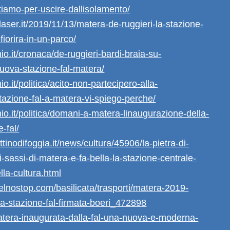
tiamo-per-uscire-dallisolamento/
laser.it/2019/11/13/matera-de-ruggieri-la-stazione-
fiorira-in-un-parco/
mio.it/cronaca/de-ruggieri-bardi-braia-su-
uova-stazione-fal-matera/
io.it/politica/acito-non-partecipero-alla-
tazione-fal-a-matera-vi-spiego-perche/
mio.it/politica/domani-a-matera-linaugurazione-della-
-fal/
ttinodifoggia.it/news/cultura/45906/la-pietra-di-
-sassi-di-matera-e-fa-bella-la-stazione-centrale-
lla-cultura.html
elnostop.com/basilicata/trasporti/matera-2019-
a-stazione-fal-firmata-boeri_472898
/matera-inaugurata-dalla-fal-una-nuova-e-moderna-