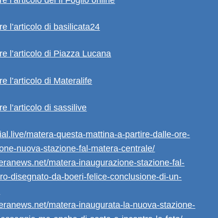
e l’articolo di basilicata24
re l’articolo di Piazza Lucana
e l’articolo di Materalife
e l’articolo di sassilive
ial.live/matera-questa-mattina-a-partire-dalle-ore-
one-nuova-stazione-fal-matera-centrale/
eranews.net/matera-inaugurazione-stazione-fal-
ro-disegnato-da-boeri-felice-conclusione-di-un-
/
eranews.net/matera-inaugurata-la-nuova-stazione-