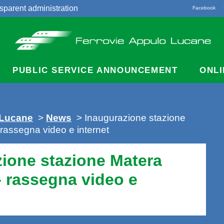
sparent administration
Facebook
acts
PUBLIC SERVICE ANNOUNCEMENT
ONLI
 Lucane
>
News
> Inaugurazione stazione
 rassegna video e internet
ione stazione Matera
– rassegna video e