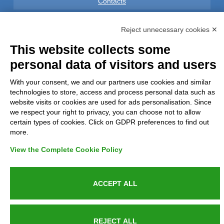
Contacts
Reject unnecessary cookies ✕
This website collects some
Azienda certificata UNI EN ISO 9001:2015
personal data of visitors and users
With your consent, we and our partners use cookies and similar
P.IVA 05538100727 - C.so Italia n.8 70123, BARI
technologies to store, access and process personal data such as
website visits or cookies are used for ads personalisation. Since
we respect your right to privacy, you can choose not to allow
certain types of cookies. Click on GDPR preferences to find out
more.
View the Complete Cookie Policy
ACCEPT ALL
REJECT ALL