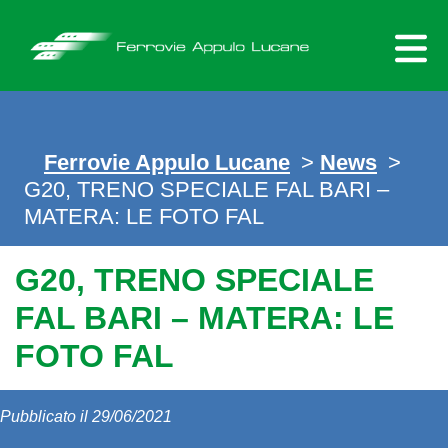
Skip
to
content
Ferrovie Appulo Lucane
>
News
>
G20, TRENO SPECIALE FAL BARI –
MATERA: LE FOTO FAL
G20, TRENO SPECIALE
FAL BARI – MATERA: LE
FOTO FAL
Pubblicato il 29/06/2021