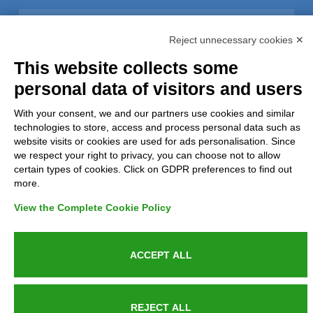
GDPR Compliance (679/2016)
Reject unnecessary cookies ✕
Complaints
This website collects some
personal data of visitors and users
Refunds and Indemnities
With your consent, we and our partners use cookies and similar
Contacts
technologies to store, access and process personal data such as
website visits or cookies are used for ads personalisation. Since
we respect your right to privacy, you can choose not to allow
certain types of cookies. Click on GDPR preferences to find out
more.
Azienda certificata UNI EN ISO 9001:2015
View the Complete Cookie Policy
P.IVA 05538100727 - C.so Italia n.8 70123, BARI
ACCEPT ALL
REJECT ALL