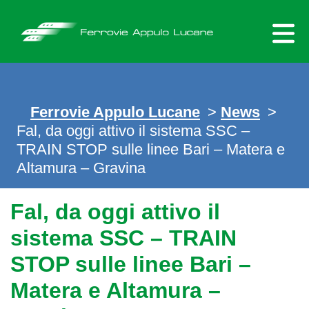
Skip
to
content
Ferrovie Appulo Lucane
>
News
>
Fal, da oggi attivo il sistema SSC –
TRAIN STOP sulle linee Bari – Matera e
Altamura – Gravina
Fal, da oggi attivo il
sistema SSC – TRAIN
STOP sulle linee Bari –
Matera e Altamura –