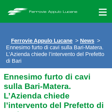
Skip
to
content
Ferrovie Appulo Lucane
>
News
>
Ennesimo furto di cavi sulla Bari-Matera.
L’Azienda chiede l’intervento del Prefetto
di Bari
Ennesimo furto di cavi
sulla Bari-Matera.
L’Azienda chiede
l’intervento del Prefetto di