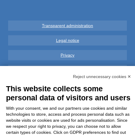
Transparent administration
Legal notice
Privacy
GDPR Compliance (679/2016)
Reject unnecessary cookies ✕
Complaints
This website collects some
personal data of visitors and users
Refunds and Indemnities
With your consent, we and our partners use cookies and similar
technologies to store, access and process personal data such as
Contacts
website visits or cookies are used for ads personalisation. Since
we respect your right to privacy, you can choose not to allow
certain types of cookies. Click on GDPR preferences to find out