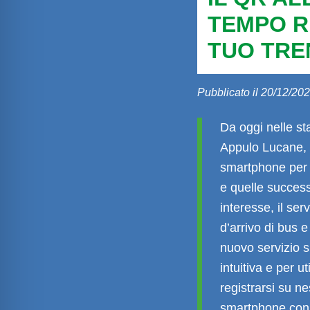
TEMPO RE
TUO TRE
Pubblicato il 20/12/20
Da oggi nelle sta
Appulo Lucane, 
smartphone per v
e quelle success
interesse, il ser
d’arrivo di bus 
nuovo servizio 
intuitiva e per 
registrarsi su n
smartphone conne