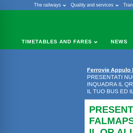
The railways
Quality and services
Tran
Skip
Cont
to
content
TIMETABLES AND FARES
NEWS
Ferrovie Appulo
PRESENTATI NU
INQUADRA IL Q
IL TUO BUS ED 
PRESENTA
FALMAPS
IL QR AL