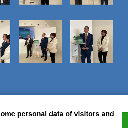
al notice
Privacy
GDPR Compliance (679/2016)
Complaints
Refund
some personal data of visitors and