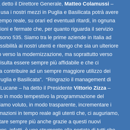
 detto il Direttore Generale,
Matteo Colamussi
–
usa i nostri mezzi in Puglia e Basilicata potrà avere
tempo reale, su orari ed eventuali ritardi, in ognuna
zioni e fermate che, per quanto riguarda il servizio
 sono 535. Siamo tra le prime aziende in Italia ad
ssibilità ai nostri utenti e ritengo che sia un ulteriore
o verso la modernizzazione, ma soprattutto verso
risulta essere sempre più affidabile e che ci
 contribuire ad un sempre maggiore utilizzo dei
Puglia e Basilicata”. “Ringrazio il management di
 Lucane – ha detto il Presidente
Vittorio Zizza
–
to in modo tempestivo la programmazione del
amo voluto, in modo trasparente, incrementare i
rmazioni in tempo reale agli utenti che, ci auguriamo,
re sempre più anche grazie a questi nuovi
s, infatti, è uno strumento alla portata di tutti che