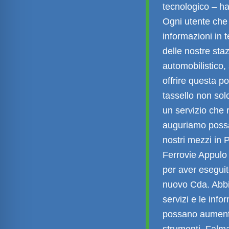
tecnologico – ha
Ogni utente che 
informazioni in 
delle nostre sta
automobilistico,
offrire questa po
tassello non sol
un servizio che 
auguriamo possa
nostri mezzi in 
Ferrovie Appulo
per aver esegui
nuovo Cda. Abbi
servizi e le info
possano aumenta
strumenti. Falmap