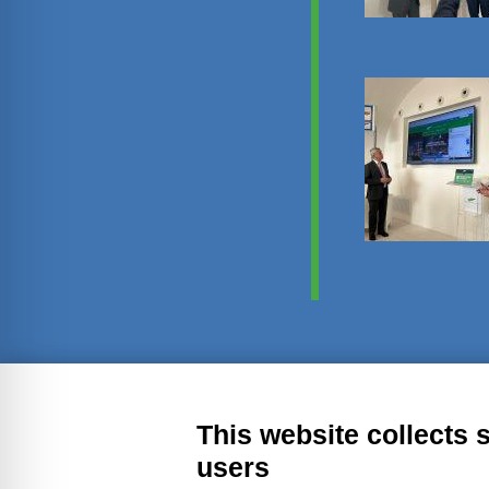
Transparent administration
Leg
This website collects 
users