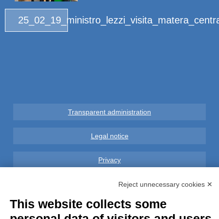
25_02_19_ministro_lezzi_visita_matera_centr
Transparent administration
Legal notice
Privacy
GDPR Compliance (679/2016)
Reject unnecessary cookies ✕
This website collects some
Complaints
personal data of visitors and users