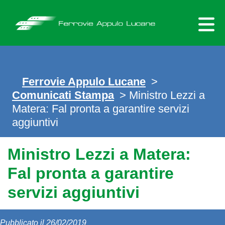
Skip
to
content
Ferrovie Appulo Lucane
>
Comunicati Stampa
> Ministro Lezzi a
Matera: Fal pronta a garantire servizi
aggiuntivi
Ministro Lezzi a Matera:
Fal pronta a garantire
servizi aggiuntivi
Pubblicato il 26/02/2019