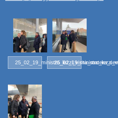
25_02_19_ministro_lezzi_visita_matera_cen
25_02_19_ministro_lezzi_v