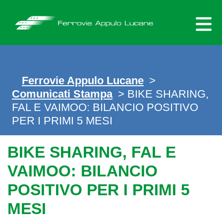
Skip
to
content
Ferrovie Appulo Lucane
>
Comunicati Stampa
> BIKE SHARING,
FAL E VAIMOO: BILANCIO POSITIVO
PER I PRIMI 5 MESI
BIKE SHARING, FAL E
VAIMOO: BILANCIO
POSITIVO PER I PRIMI 5
MESI