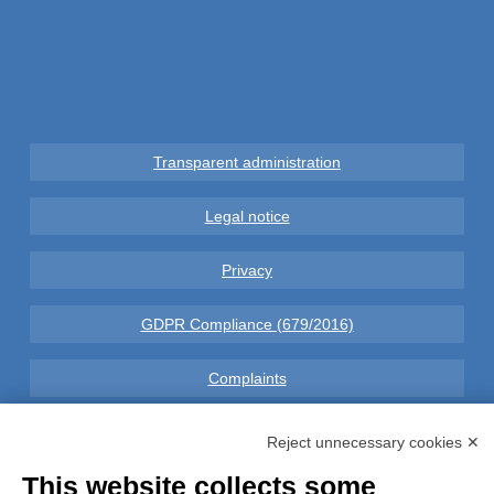
Transparent administration
Legal notice
Privacy
GDPR Compliance (679/2016)
Complaints
Refunds and Indemnities
Reject unnecessary cookies ✕
This website collects some
Contacts