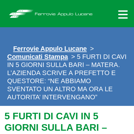
Skip
to
content
Ferrovie Appulo Lucane
>
Comunicati Stampa
> 5 FURTI DI CAVI
IN 5 GIORNI SULLA BARI – MATERA.
L’AZIENDA SCRIVE A PREFETTO E
QUESTORE: “NE ABBIAMO
SVENTATO UN ALTRO MA ORA LE
AUTORITA’ INTERVENGANO”
5 FURTI DI CAVI IN 5
GIORNI SULLA BARI –