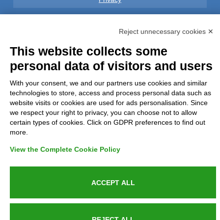
GDPR Compliance (679/2016)
Reject unnecessary cookies ✕
Complaints
This website collects some
personal data of visitors and users
Refunds and Indemnities
With your consent, we and our partners use cookies and similar
technologies to store, access and process personal data such as
Contacts
website visits or cookies are used for ads personalisation. Since
we respect your right to privacy, you can choose not to allow
certain types of cookies. Click on GDPR preferences to find out
more.
Azienda certificata UNI EN ISO 9001:2015
View the Complete Cookie Policy
ACCEPT ALL
P.IVA 05538100727 - C.so Italia n.8 70123, BARI
REJECT ALL