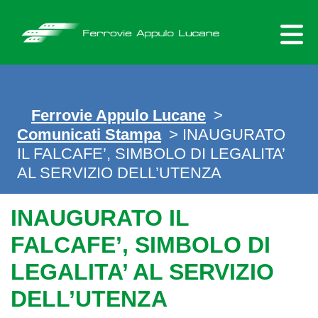
Skip
to
content
Ferrovie Appulo Lucane
>
Comunicati Stampa
> INAUGURATO
IL FALCAFE’, SIMBOLO DI LEGALITA’
AL SERVIZIO DELL’UTENZA
INAUGURATO IL
FALCAFE’, SIMBOLO DI
LEGALITA’ AL SERVIZIO
DELL’UTENZA