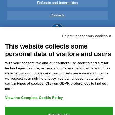
Refunds and Indemnities
Contacts
Reject unnecessary cookies ✕
Azienda certificata UNI EN ISO 9001:2015
This website collects some
personal data of visitors and users
P.IVA 05538100727 - C.so Italia n.8 70123, BARI
With your consent, we and our partners use cookies and similar
technologies to store, access and process personal data such as
website visits or cookies are used for ads personalisation. Since
we respect your right to privacy, you can choose not to allow
certain types of cookies. Click on GDPR preferences to find out
more.
View the Complete Cookie Policy
ACCEPT ALL