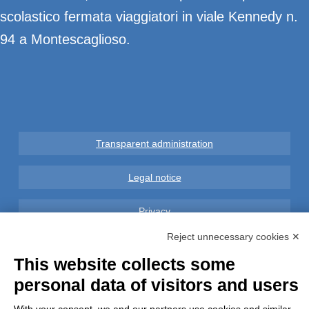
scolastico fermata viaggiatori in viale Kennedy n.
94 a Montescaglioso.
Transparent administration
Legal notice
Privacy
Reject unnecessary cookies ✕
GDPR Compliance (679/2016)
This website collects some
Complaints
personal data of visitors and users