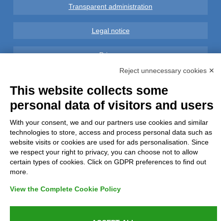
Transparent administration
Legal notice
Privacy
Reject unnecessary cookies ✕
GDPR Compliance (679/2016)
This website collects some
personal data of visitors and users
Complaints
With your consent, we and our partners use cookies and similar
Refunds and Indemnities
technologies to store, access and process personal data such as
website visits or cookies are used for ads personalisation. Since
Contacts
we respect your right to privacy, you can choose not to allow
certain types of cookies. Click on GDPR preferences to find out
more.
View the Complete Cookie Policy
Azienda certificata UNI EN ISO 9001:2015