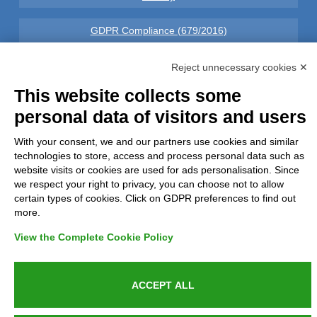
GDPR Compliance (679/2016)
Complaints
Reject unnecessary cookies ✕
This website collects some
Refunds and Indemnities
personal data of visitors and users
Contacts
With your consent, we and our partners use cookies and similar
technologies to store, access and process personal data such as
website visits or cookies are used for ads personalisation. Since
we respect your right to privacy, you can choose not to allow
certain types of cookies. Click on GDPR preferences to find out
Azienda certificata UNI EN ISO 9001:2015
more.
View the Complete Cookie Policy
P.IVA 05538100727 - C.so Italia n.8 70123, BARI
ACCEPT ALL