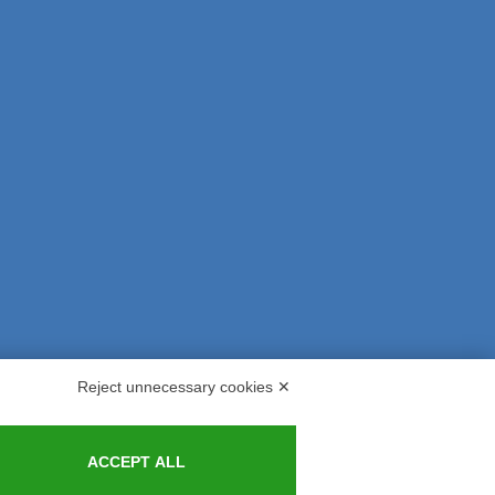
Reject unnecessary cookies ✕
s and Indemnities
Contacts
ACCEPT ALL