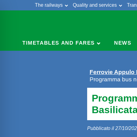
The railways
Quality and services
Tran
Skip
Cont
to
content
TIMETABLES AND FARES
NEWS
Ferrovie Appulo
Programma bus non
Programm
Basilicat
Pubblicato il 27/10/20