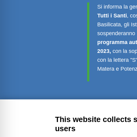
Si informa la ge
Tutti i Santi
, co
Basilicata, gli Is
sospenderanno le
programma auto
2023,
con la sop
con la lettera ”S
Matera e Poten
Transparent administration
Leg
This website collects 
users