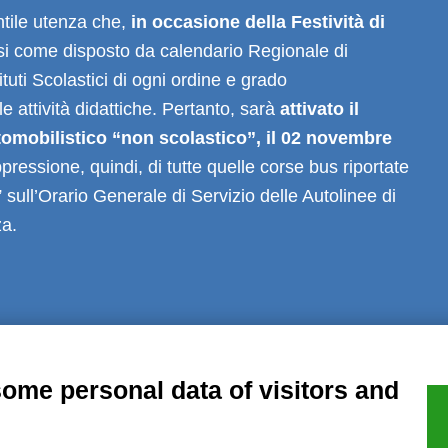
ntile utenza che,
in occasione della Festività di
si come disposto da calendario Regionale di
tituti Scolastici di ogni ordine e grado
 attività didattiche. Pertanto, sarà
attivato il
mobilistico “non scolastico”, il 02 novembre
pressione, quindi, di tutte quelle corse bus riportate
” sull’Orario Generale di Servizio delle Autolinee di
za.
al notice
Privacy
GDPR Compliance (679/2016)
Complaints
Refund
some personal data of visitors and