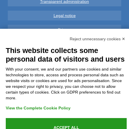
Transparent administration
Legal notice
Privacy
Reject unnecessary cookies ✕
GDPR Compliance (679/2016)
This website collects some
personal data of visitors and users
Complaints
With your consent, we and our partners use cookies and similar
Refunds and Indemnities
technologies to store, access and process personal data such as
website visits or cookies are used for ads personalisation. Since
Contacts
we respect your right to privacy, you can choose not to allow
certain types of cookies. Click on GDPR preferences to find out
more.
View the Complete Cookie Policy
Azienda certificata UNI EN ISO 9001:2015
ACCEPT ALL