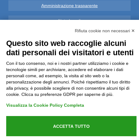
Amministrazione trasparente
Note Legali
Rifiuta cookie non necessari ✕
Privacy
Questo sito web raccoglie alcuni
dati personali dei visitatori e utenti
Informative GDPR (679/2016)
Con il tuo consenso, noi e i nostri partner utilizziamo i cookie e
Reclami
tecnologie simili per archiviare, accedere ed elaborare i dati
personali come, ad esempio, la visita al sito web o la
Rimborsi ed Indennizzi
personalizzazione degli annunci. Poiché rispettiamo il tuo diritto
alla privacy, è possibile scegliere di non consentire alcuni tipi di
cookie. Clicca su preferenze GDPR per saperne di più.
Contatti
Visualizza la Cookie Policy Completa
ACCETTA TUTTO
Azienda certificata UNI EN ISO 9001:2015