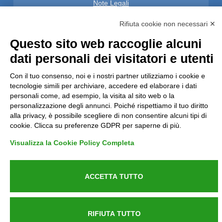
Note Legali
Rifiuta cookie non necessari ✕
Privacy
Questo sito web raccoglie alcuni
Informative GDPR (679/2016)
dati personali dei visitatori e utenti
Con il tuo consenso, noi e i nostri partner utilizziamo i cookie e
Reclami
tecnologie simili per archiviare, accedere ed elaborare i dati
personali come, ad esempio, la visita al sito web o la
Rimborsi ed Indennizzi
personalizzazione degli annunci. Poiché rispettiamo il tuo diritto
alla privacy, è possibile scegliere di non consentire alcuni tipi di
Contatti
cookie. Clicca su preferenze GDPR per saperne di più.
Visualizza la Cookie Policy Completa
Azienda certificata UNI EN ISO 9001:2015
ACCETTA TUTTO
RIFIUTA TUTTO
P.IVA 05538100727 - C.so Italia n.8 70123, BARI