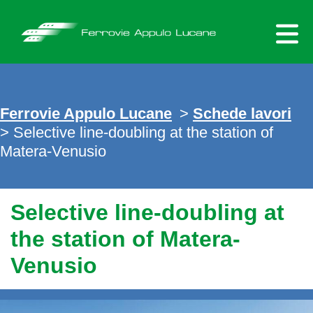
Skip
to
content
Ferrovie Appulo Lucane
>
Schede lavori
>
Selective line-doubling at the station of
Matera-Venusio
Selective line-doubling at
the station of Matera-
Venusio