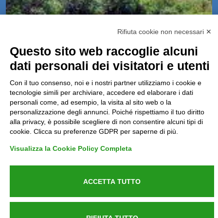
Rifiuta cookie non necessari ✕
Questo sito web raccoglie alcuni
dati personali dei visitatori e utenti
Renewal of the railway line Oppido –
Cancellara
Con il tuo consenso, noi e i nostri partner utilizziamo i cookie e
tecnologie simili per archiviare, accedere ed elaborare i dati
Pubblicato il 12/09/2018
personali come, ad esempio, la visita al sito web o la
personalizzazione degli annunci. Poiché rispettiamo il tuo diritto
alla privacy, è possibile scegliere di non consentire alcuni tipi di
cookie. Clicca su preferenze GDPR per saperne di più.
Visualizza la Cookie Policy Completa
<< Pagina precedente
ACCETTA TUTTO
RIFIUTA TUTTO