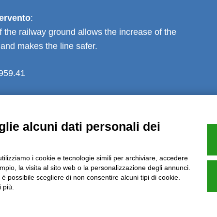
tervento
:
 the railway ground allows the increase of the
 and makes the line safer.
,959.41
lie alcuni dati personali dei
Note Legali
Privacy
Informative GDPR (679/2016)
Reclami
Rimbo
utilizziamo i cookie e tecnologie simili per archiviare, accedere
pio, la visita al sito web o la personalizzazione degli annunci.
, è possibile scegliere di non consentire alcuni tipi di cookie.
Azienda certificata UNI EN ISO 9001:2015
 più.