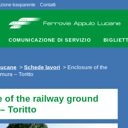
zione trasparente
Contatti
COMUNICAZIONE DI SERVIZIO
BIGLIET
Lucane
>
Schede lavori
>
Enclosure of the
mura – Toritto
 of the railway ground
– Toritto