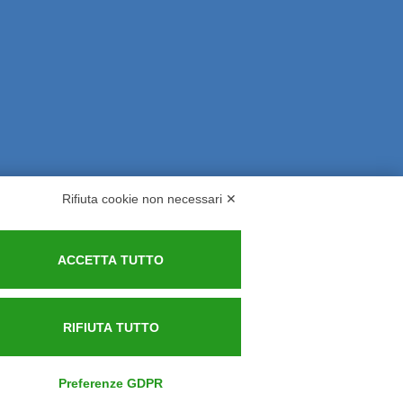
Rifiuta cookie non necessari ✕
rsi ed Indennizzi
Contatti
ACCETTA TUTTO
RIFIUTA TUTTO
Preferenze GDPR