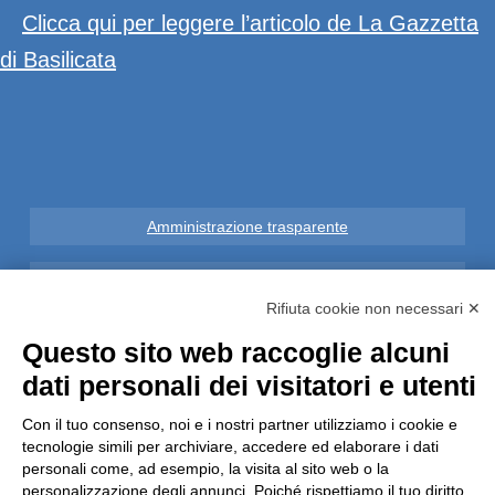
Clicca qui per leggere l’articolo de La Gazzetta
di Basilicata
Amministrazione trasparente
Note Legali
Rifiuta cookie non necessari ✕
Privacy
Questo sito web raccoglie alcuni
dati personali dei visitatori e utenti
Informative GDPR (679/2016)
Con il tuo consenso, noi e i nostri partner utilizziamo i cookie e
Reclami
tecnologie simili per archiviare, accedere ed elaborare i dati
personali come, ad esempio, la visita al sito web o la
personalizzazione degli annunci. Poiché rispettiamo il tuo diritto