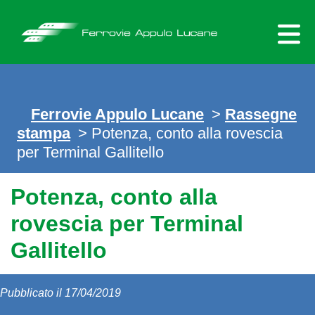
Skip
to
content
Ferrovie Appulo Lucane
>
Rassegne
stampa
> Potenza, conto alla rovescia
per Terminal Gallitello
Potenza, conto alla
rovescia per Terminal
Gallitello
Pubblicato il 17/04/2019