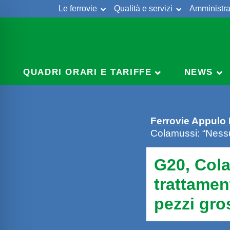
Le ferrovie
Qualità e servizi
Amministra
Skip
to
content
QUADRI ORARI E TARIFFE
NEWS
Ferrovie Appulo
Colamussi: “Nessun
G20, Col
trattament
pezzi gro