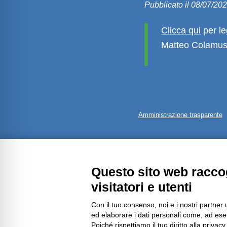
Pubblicato il 08/07/20
Clicca qui
per le
Matteo Colamuss
Amministrazione trasparente
Questo sito web raccog
visitatori e utenti
Con il tuo consenso, noi e i nostri partner 
ed elaborare i dati personali come, ad esem
Poiché rispettiamo il tuo diritto alla privacy