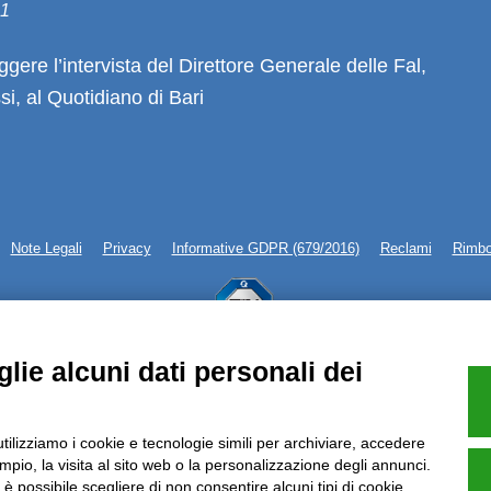
21
ggere l’intervista del Direttore Generale delle Fal,
i, al Quotidiano di Bari
Note Legali
Privacy
Informative GDPR (679/2016)
Reclami
Rimbo
Azienda certificata UNI EN ISO 9001:2015
lie alcuni dati personali dei
P.IVA 05538100727 - C.so Italia n.8 70123, BARI
utilizziamo i cookie e tecnologie simili per archiviare, accedere
pio, la visita al sito web o la personalizzazione degli annunci.
, è possibile scegliere di non consentire alcuni tipi di cookie.