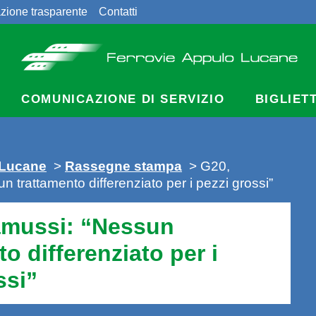
zione trasparente
Contatti
COMUNICAZIONE DI SERVIZIO
BIGLIET
 Lucane
>
Rassegne stampa
> G20,
 trattamento differenziato per i pezzi grossi”
amussi: “Nessun
o differenziato per i
ssi”