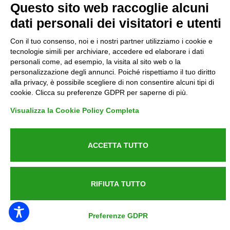
Questo sito web raccoglie alcuni
dati personali dei visitatori e utenti
Informative GDPR (679/2016)
Con il tuo consenso, noi e i nostri partner utilizziamo i cookie e
Reclami
tecnologie simili per archiviare, accedere ed elaborare i dati
personali come, ad esempio, la visita al sito web o la
personalizzazione degli annunci. Poiché rispettiamo il tuo diritto
Rimborsi ed Indennizzi
alla privacy, è possibile scegliere di non consentire alcuni tipi di
cookie. Clicca su preferenze GDPR per saperne di più.
Contatti
Visualizza la Cookie Policy Completa
ACCETTA TUTTO
Azienda certificata UNI EN ISO 9001:2015
RIFIUTA TUTTO
P.IVA 05538100727 - C.so Italia n.8 70123, BARI
Preferenze GDPR