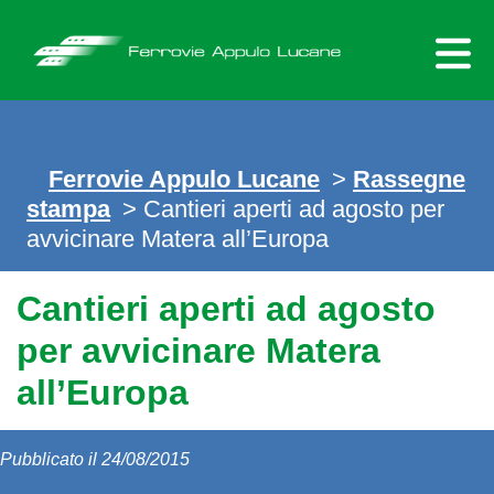
Skip
to
content
Ferrovie Appulo Lucane
>
Rassegne
stampa
> Cantieri aperti ad agosto per
avvicinare Matera all’Europa
Cantieri aperti ad agosto
per avvicinare Matera
all’Europa
Pubblicato il 24/08/2015