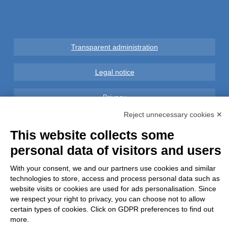
Transparent administration
Legal notice
Privacy
Reject unnecessary cookies ✕
GDPR Compliance (679/2016)
This website collects some
personal data of visitors and users
Complaints
With your consent, we and our partners use cookies and similar
Refunds and Indemnities
technologies to store, access and process personal data such as
website visits or cookies are used for ads personalisation. Since
Contacts
we respect your right to privacy, you can choose not to allow
certain types of cookies. Click on GDPR preferences to find out
more.