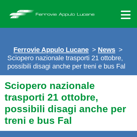
Skip
to
content
Ferrovie Appulo Lucane
>
News
>
Sciopero nazionale trasporti 21 ottobre,
possibili disagi anche per treni e bus Fal
Sciopero nazionale
trasporti 21 ottobre,
possibili disagi anche per
treni e bus Fal