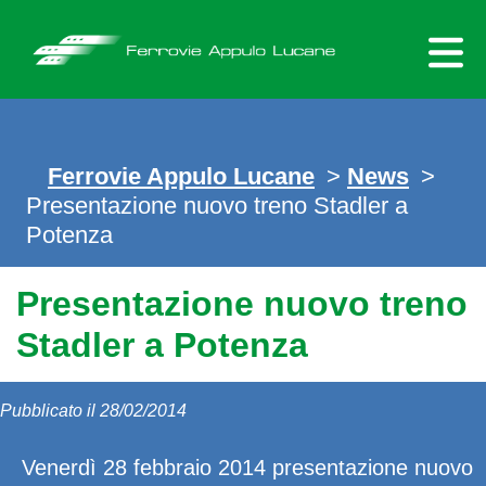
Skip
to
content
Ferrovie Appulo Lucane
>
News
>
Presentazione nuovo treno Stadler a
Potenza
Presentazione nuovo treno
Stadler a Potenza
Pubblicato il 28/02/2014
Venerdì 28 febbraio 2014 presentazione nuovo