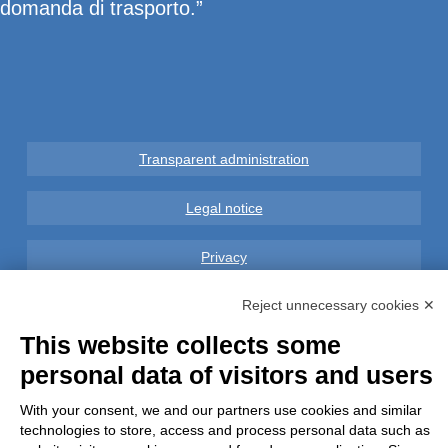
domanda di trasporto.”
Transparent administration
Legal notice
Privacy
Reject unnecessary cookies ✕
GDPR Compliance (679/2016)
This website collects some
Complaints
personal data of visitors and users
Refunds and Indemnities
With your consent, we and our partners use cookies and similar
technologies to store, access and process personal data such as