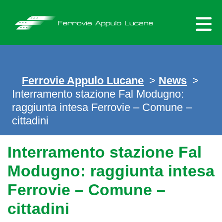
Skip
to
content
Ferrovie Appulo Lucane
>
News
>
Interramento stazione Fal Modugno:
raggiunta intesa Ferrovie – Comune –
cittadini
Interramento stazione Fal
Modugno: raggiunta intesa
Ferrovie – Comune –
cittadini