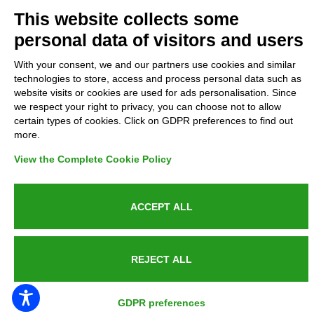
This website collects some
Refunds and Indemnities
personal data of visitors and users
Contacts
With your consent, we and our partners use cookies and similar
technologies to store, access and process personal data such as
website visits or cookies are used for ads personalisation. Since
we respect your right to privacy, you can choose not to allow
certain types of cookies. Click on GDPR preferences to find out
Azienda certificata UNI EN ISO 9001:2015
more.
View the Complete Cookie Policy
P.IVA 05538100727 - C.so Italia n.8 70123, BARI
ACCEPT ALL
REJECT ALL
GDPR preferences