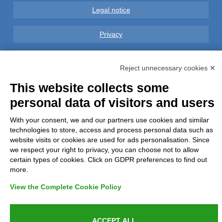
Legal notice
Privacy
GDPR Compliance (679/2016)
Reject unnecessary cookies ✕
Complaints
This website collects some
personal data of visitors and users
Refunds and Indemnities
With your consent, we and our partners use cookies and similar
technologies to store, access and process personal data such as
Contacts
website visits or cookies are used for ads personalisation. Since
we respect your right to privacy, you can choose not to allow
certain types of cookies. Click on GDPR preferences to find out
more.
Azienda certificata UNI EN ISO 9001:2015
View the Complete Cookie Policy
ACCEPT ALL
P.IVA 05538100727 - C.so Italia n.8 70123, BARI