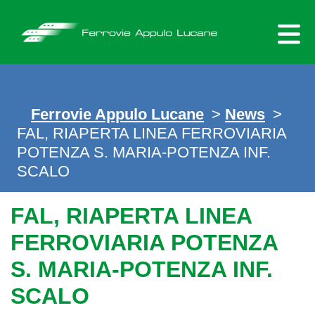
Skip
to
content
Ferrovie Appulo Lucane
>
News
>
FAL, RIAPERTA LINEA FERROVIARIA
POTENZA S. MARIA-POTENZA INF.
SCALO
FAL, RIAPERTA LINEA
FERROVIARIA POTENZA
S. MARIA-POTENZA INF.
SCALO