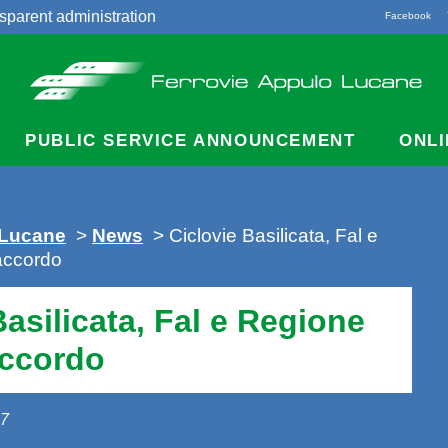
sparent administration
Facebook
acts
PUBLIC SERVICE ANNOUNCEMENT
ONLI
 Lucane
>
News
> Ciclovie Basilicata, Fal e
accordo
Basilicata, Fal e Regione
accordo
17