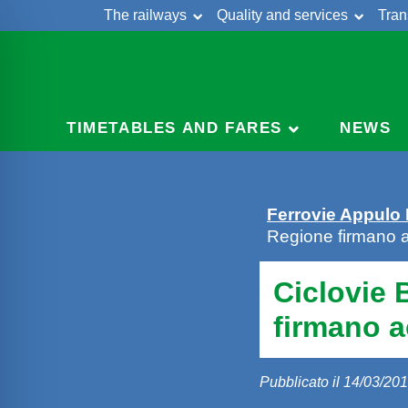
The railways
Quality and services
Tran
Skip
Cont
to
content
TIMETABLES AND FARES
NEWS
Ferrovie Appulo
Regione firmano 
Ciclovie 
firmano 
Pubblicato il 14/03/20