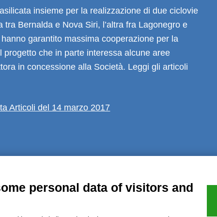
silicata insieme per la realizzazione di due ciclovie
a tra Bernalda e Nova Siri, l’altra fra Lagonegro e
 hanno garantito massima cooperazione per la
l progetto che in parte interessa alcune aree
ora in concessione alla Società. Leggi gli articoli
ata Articoli del 14 marzo 2017
al notice
Privacy
GDPR Compliance (679/2016)
Complaints
Refund
some personal data of visitors and