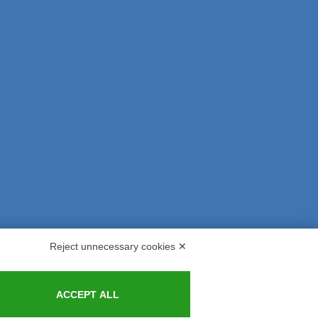
Reject unnecessary cookies ✕
s and Indemnities
Contacts
ACCEPT ALL