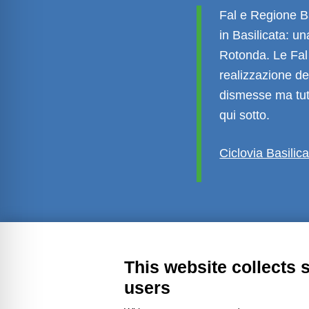
Fal e Regione Ba
in Basilicata: un
Rotonda. Le Fal
realizzazione de
dismesse ma tutt
qui sotto.
Ciclovia Basilic
Transparent administration
Leg
This website collects 
users