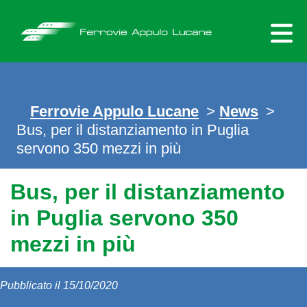
Skip
to
content
Ferrovie Appulo Lucane
>
News
>
Bus, per il distanziamento in Puglia
servono 350 mezzi in più
Bus, per il distanziamento
in Puglia servono 350
mezzi in più
Pubblicato il 15/10/2020