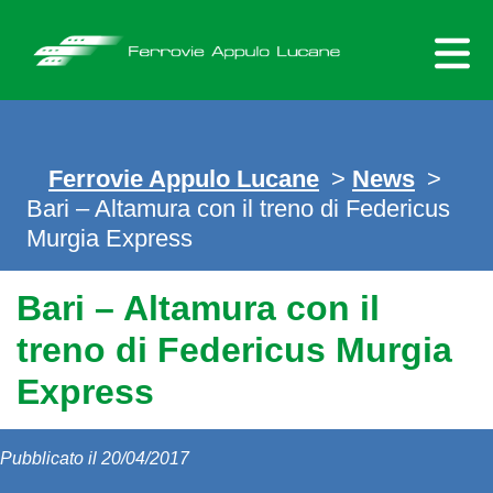
Skip
to
content
Ferrovie Appulo Lucane
>
News
>
Bari – Altamura con il treno di Federicus
Murgia Express
Bari – Altamura con il
treno di Federicus Murgia
Express
Pubblicato il 20/04/2017