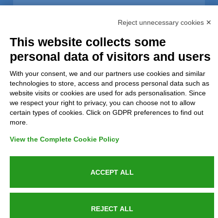
Privacy
Reject unnecessary cookies ✕
GDPR Compliance (679/2016)
This website collects some
personal data of visitors and users
Complaints
With your consent, we and our partners use cookies and similar
Refunds and Indemnities
technologies to store, access and process personal data such as
website visits or cookies are used for ads personalisation. Since
we respect your right to privacy, you can choose not to allow
Contacts
certain types of cookies. Click on GDPR preferences to find out
more.
View the Complete Cookie Policy
Azienda certificata UNI EN ISO 9001:2015
ACCEPT ALL
P.IVA 05538100727 - C.so Italia n.8 70123, BARI
REJECT ALL