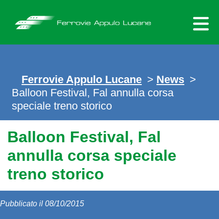
Skip
to
content
Ferrovie Appulo Lucane
>
News
>
Balloon Festival, Fal annulla corsa
speciale treno storico
Balloon Festival, Fal
annulla corsa speciale
treno storico
Pubblicato il 08/10/2015