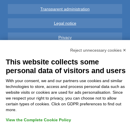
Transparent administration
Legal notice
Privacy
Reject unnecessary cookies ✕
GDPR Compliance (679/2016)
This website collects some
Complaints
personal data of visitors and users
Refunds and Indemnities
With your consent, we and our partners use cookies and similar
technologies to store, access and process personal data such as
website visits or cookies are used for ads personalisation. Since
Contacts
we respect your right to privacy, you can choose not to allow
certain types of cookies. Click on GDPR preferences to find out
more.
View the Complete Cookie Policy
Azienda certificata UNI EN ISO 9001:2015