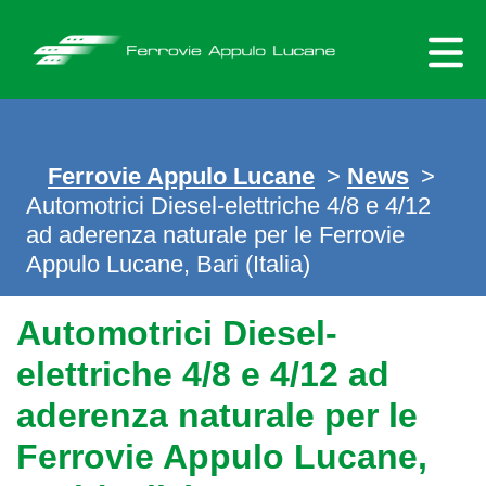
Skip
to
content
Ferrovie Appulo Lucane
>
News
>
Automotrici Diesel-elettriche 4/8 e 4/12
ad aderenza naturale per le Ferrovie
Appulo Lucane, Bari (Italia)
Automotrici Diesel-
elettriche 4/8 e 4/12 ad
aderenza naturale per le
Ferrovie Appulo Lucane,