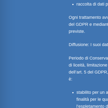
raccolta di dati 
Ogni trattamento avvi
del GDPR e mediante
previste.
Diffusione: I suoi da
Periodo di Conservaz
di liceità, limitazion
dell’art. 5 del GDPR,
è:
stabilito per un
finalità per le qu
l’espletamento de