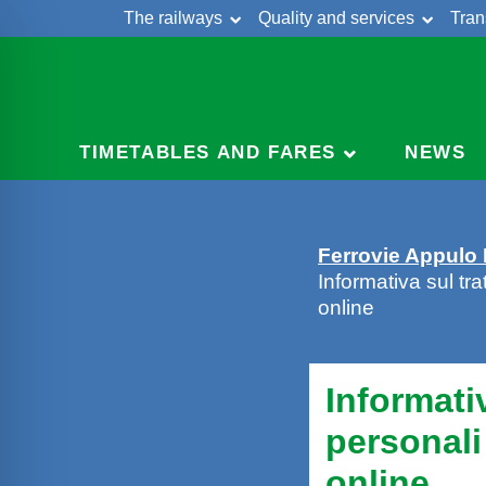
The railways
Quality and services
Tran
Skip
Cont
to
content
TIMETABLES AND FARES
NEWS
Ferrovie Appulo
Informativa sul tra
online
Informati
personali 
online