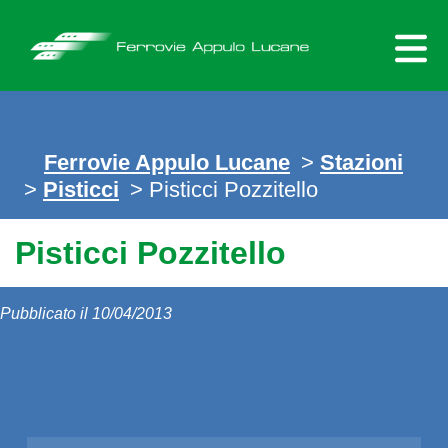
Skip
to
content
Ferrovie Appulo Lucane
>
Stazioni
>
Pisticci
> Pisticci Pozzitello
Pisticci Pozzitello
Pubblicato il 10/04/2013