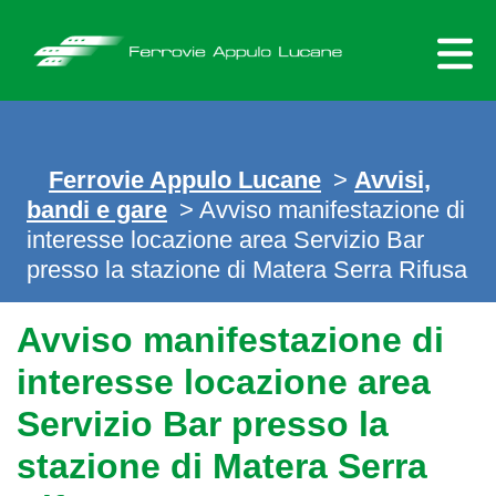
Skip
to
content
Ferrovie Appulo Lucane
>
Avvisi,
bandi e gare
> Avviso manifestazione di
interesse locazione area Servizio Bar
presso la stazione di Matera Serra Rifusa
Avviso manifestazione di
interesse locazione area
Servizio Bar presso la
stazione di Matera Serra