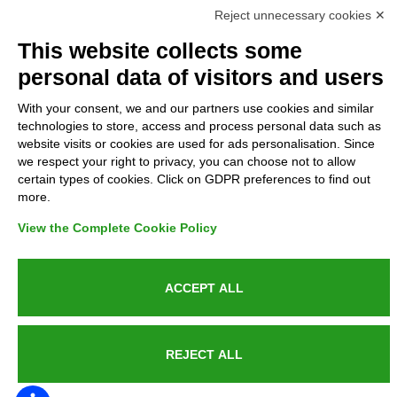
Reject unnecessary cookies ✕
Privacy
This website collects some
GDPR Compliance (679/2016)
personal data of visitors and users
With your consent, we and our partners use cookies and similar
Complaints
technologies to store, access and process personal data such as
website visits or cookies are used for ads personalisation. Since
Refunds and Indemnities
we respect your right to privacy, you can choose not to allow
certain types of cookies. Click on GDPR preferences to find out
Contacts
more.
View the Complete Cookie Policy
Azienda certificata UNI EN ISO 9001:2015
ACCEPT ALL
REJECT ALL
P.IVA 05538100727 - C.so Italia n.8 70123, BARI