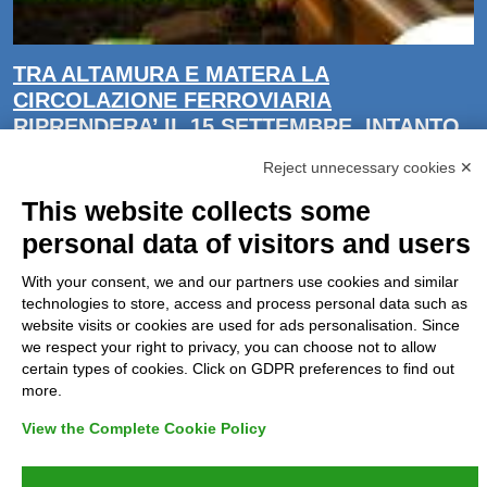
TRA ALTAMURA E MATERA LA
CIRCOLAZIONE FERROVIARIA
RIPRENDERA’ IL 15 SETTEMBRE. INTANTO
SI VIAGGIA IN AUTOBUS
Reject unnecessary cookies ✕
Pubblicato il 08/09/2025
This website collects some
La ripresa della circolazione ferroviaria sulla tratta Altamura –
personal data of visitors and users
Matera è posticipata al 15 settembre prossimo. I lavori di rinnovo
[…]
With your consent, we and our partners use cookies and similar
technologies to store, access and process personal data such as
website visits or cookies are used for ads personalisation. Since
we respect your right to privacy, you can choose not to allow
certain types of cookies. Click on GDPR preferences to find out
<< Pagina precedente
more.
View the Complete Cookie Policy